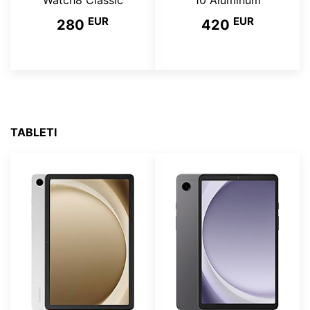
Watch8 Classic
10 Aluminum
EUR
EUR
280
420
TABLETI