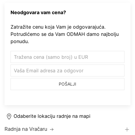
Neodgovara vam cena?
Zatražite cenu koja Vam je odgovarajuća.
Potrudićemo se da Vam ODMAH damo najbolju
ponudu.
POŠALJI
Odaberite lokaciju radnje na mapi
Radnja na Vračaru