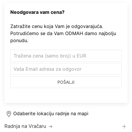
Neodgovara vam cena?
Zatražite cenu koja Vam je odgovarajuća.
Potrudićemo se da Vam ODMAH damo najbolju
ponudu.
POŠALJI
Odaberite lokaciju radnje na mapi
Radnja na Vračaru