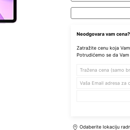
Neodgovara vam cena?
Zatražite cenu koja Vam
Potrudićemo se da Vam
Odaberite lokaciju rad