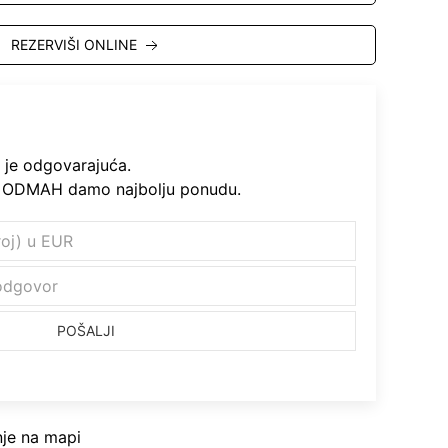
REZERVIŠI ONLINE
 je odgovarajuća.
 ODMAH damo najbolju ponudu.
POŠALJI
nje na mapi