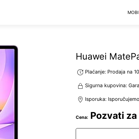
MOBI
Huawei MatePa
Plaćanje:
Prodaja na 1
Sigurna kupovina:
Gara
Isporuka:
Isporučujem
Pozvati za
Cena: